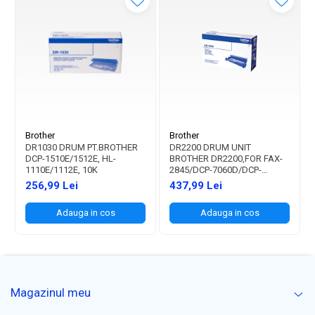
Brother
Brother
DR1030 DRUM PT.BROTHER
DR2200 DRUM UNIT
DCP-1510E/1512E, HL-
BROTHER DR2200,FOR FAX-
1110E/1112E, 10K
2845/DCP-7060D/DCP-
7065DN/DCP-7070DW/DCP-
256,99 Lei
437,99 Lei
7055/DCP7055W/HL2240D/HL2250
2135W 12K
Adauga in cos
Adauga in cos
Magazinul meu