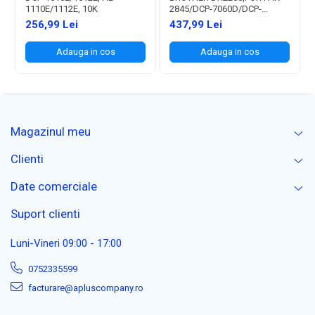
1110E/1112E, 10K
2845/DCP-7060D/DCP-
7065DN/DCP-7070DW/DCP-
256,99 Lei
437,99 Lei
7055/DCP7055W/HL2240D/HL2250
2135W 12K
Adauga in cos
Adauga in cos
Magazinul meu
Clienti
Date comerciale
Suport clienti
Luni-Vineri 09:00 - 17:00
0752335599
facturare@apluscompany.ro