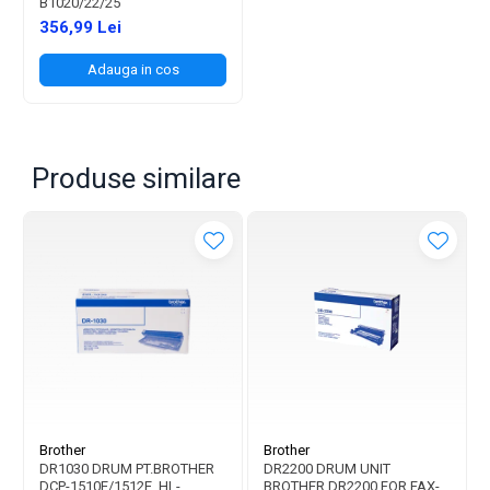
B1020/22/25
356,99 Lei
Adauga in cos
Produse similare
Brother
Brother
DR1030 DRUM PT.BROTHER
DR2200 DRUM UNIT
DCP-1510E/1512E, HL-
BROTHER DR2200,FOR FAX-