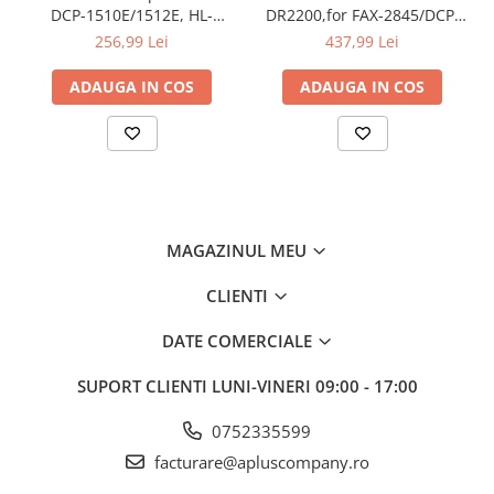
DCP-1510E/1512E, HL-
DR2200,for FAX-2845/DCP-
1110E/1112E, 10k
7060D/DCP-7065DN/DCP-
256,99 Lei
437,99 Lei
7070DW/DCP-
7055/DCP7055W/HL2240D/HL22
ADAUGA IN COS
ADAUGA IN COS
2135W 12K
MAGAZINUL MEU
CLIENTI
DATE COMERCIALE
SUPORT CLIENTI
LUNI-VINERI 09:00 - 17:00
0752335599
facturare@apluscompany.ro