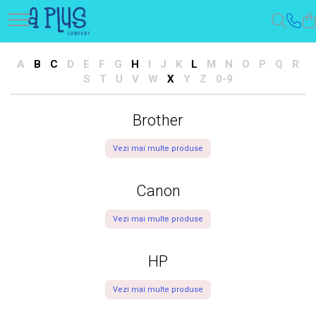
A
B
C
D
E
F
G
H
I
J
K
L
M
N
O
P
Q
R
S
T
U
V
W
X
Y
Z
0-9
Brother
Vezi mai multe produse
Canon
Vezi mai multe produse
HP
Vezi mai multe produse