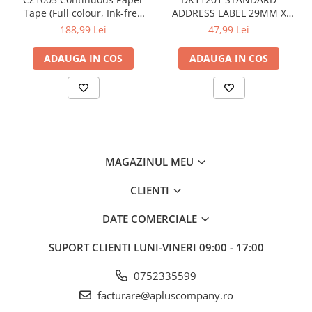
Tape (Full colour, Ink-free
ADDRESS LABEL 29MM X
50mm), 5m lungime; pt. VC-
90MM X 400
188,99 Lei
47,99 Lei
500W
ADAUGA IN COS
ADAUGA IN COS
MAGAZINUL MEU
CLIENTI
DATE COMERCIALE
SUPORT CLIENTI
LUNI-VINERI 09:00 - 17:00
0752335599
facturare@apluscompany.ro