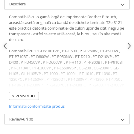
Descriere
Compatibilă cu o gamă largă de imprimante Brother P-touch,
această casetă originală cu bandă de etichete laminate TZe-S121
este practică datorită combinației de culori ușor de citit, negru pe
transparent - astfel ca este utilă acasă, la birou, sau în alte medii
de lucru.
Compatibil cu: PT-D610BTVP , PT-H500 , PT-P750W , PT-P900W ,
PT-P710BT , PT-D800W , PT-P950NW , PT-D210 , PT-D210VP , PT-
D400 , PT-D450VP , PT-D600VP , PT-H110 , PT-P300BT , PT-P910BT
, PT-E110VP , PT-E300VP , PT-E550WSP , GL-200 , GL-200VP , GL-
H105 , GL-H105VP , PT-1000 , PT-1000L , PT-1010 , PT-1090 , PT-
1230PC , PT-1260VP , PT-1280DT , PT-1280VP , PT-1290 , PT-1750 ,
PT-18R , PT-2030VP , PT-2420PC , PT-2430PC , PT-2480 , PT-2700VP
, PT-2730VP , PT-3600 , PT-7100VP , PT-7500VP , PT-7600VP , PT-
9500PC , PT-9600 , PT-D200BW , PT-D200BWVP , PT-H105BW , PT-
VEZI MAI MULT
H300 , PT-P700 , PT-P750TDI , PT-1005 , PT-1010L , PT-1080 , PT-
Informatii conformitate produs
1800 , PT-1830 , PT-1950 , PT-2100 , PT-2470 , PT-9200DX , PT-9400 ,
PT-D200BWVP , PT-H105BW , PT-H107B , PT-H75 , PT-E100 , PT-
E100VP
Review-uri
(0)