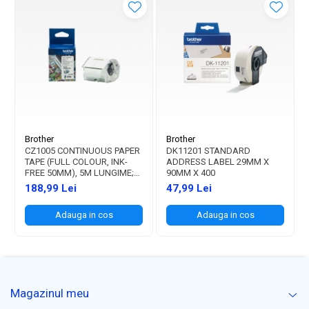
Brother
Brother
CZ1005 CONTINUOUS PAPER
DK11201 STANDARD
TAPE (FULL COLOUR, INK-
ADDRESS LABEL 29MM X
FREE 50MM), 5M LUNGIME;
90MM X 400
PT. VC-500W
188,99 Lei
47,99 Lei
Adauga in cos
Adauga in cos
Magazinul meu