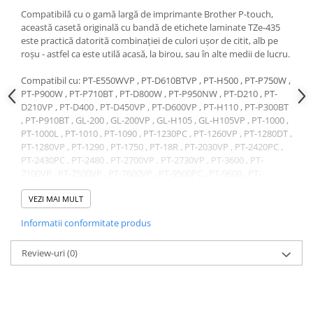
Compatibilă cu o gamă largă de imprimante Brother P-touch,
această casetă originală cu bandă de etichete laminate TZe-435
este practică datorită combinației de culori ușor de citit, alb pe
roșu - astfel ca este utilă acasă, la birou, sau în alte medii de lucru.
Compatibil cu: PT-E550WVP , PT-D610BTVP , PT-H500 , PT-P750W ,
PT-P900W , PT-P710BT , PT-D800W , PT-P950NW , PT-D210 , PT-
D210VP , PT-D400 , PT-D450VP , PT-D600VP , PT-H110 , PT-P300BT
, PT-P910BT , GL-200 , GL-200VP , GL-H105 , GL-H105VP , PT-1000 ,
PT-1000L , PT-1010 , PT-1090 , PT-1230PC , PT-1260VP , PT-1280DT ,
PT-1280VP , PT-1290 , PT-1750 , PT-18R , PT-2030VP , PT-2420PC ,
PT-2430PC , PT-2480 , PT-2700VP , PT-2730VP , PT-3600 , PT-
7100VP , PT-7500VP , PT-7600VP , PT-9500PC , PT-9600 , PT-
D200BW , PT-D200BWVP , PT-H105BW , PT-H300 , PT-P700 , PT-
P750TDI , PT-1005 , PT-1010L , PT-1080 , PT-1800 , PT-1830 , PT-
VEZI MAI MULT
1950 , PT-2100 , PT-2470 , PT-9200DX , PT-9400 , PT-D200BWVP ,
Informatii conformitate produs
PT-H105BW , PT-H107B , PT-H75
Review-uri
(0)