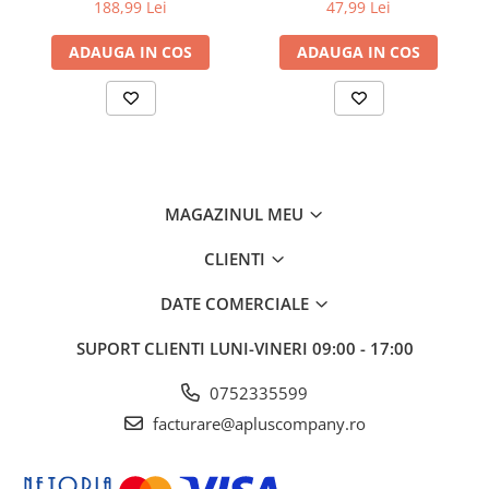
50mm), 5m lungime; pt. VC-
90MM X 400
188,99 Lei
47,99 Lei
500W
ADAUGA IN COS
ADAUGA IN COS
MAGAZINUL MEU
CLIENTI
DATE COMERCIALE
SUPORT CLIENTI
LUNI-VINERI 09:00 - 17:00
0752335599
facturare@apluscompany.ro