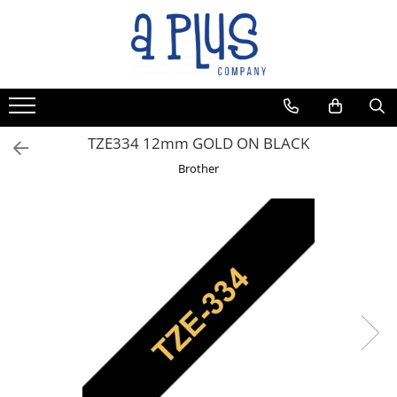
Toate Produsele
Benzi pentru etichete
Cartuse de cerneala
Cartuse toner
TZE334 12mm GOLD ON BLACK
Colectoare toner rezidual
Brother
Kit mentenanta
Unitate cilindru (Drum unit)