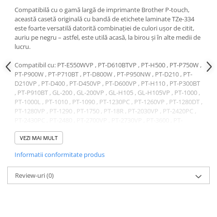
Compatibilă cu o gamă largă de imprimante Brother P-touch,
această casetă originală cu bandă de etichete laminate TZe-334
este foarte versatilă datorită combinației de culori ușor de citit,
auriu pe negru – astfel, este utilă acasă, la birou și în alte medii de
lucru.
Compatibil cu: PT-E550WVP , PT-D610BTVP , PT-H500 , PT-P750W ,
PT-P900W , PT-P710BT , PT-D800W , PT-P950NW , PT-D210 , PT-
D210VP , PT-D400 , PT-D450VP , PT-D600VP , PT-H110 , PT-P300BT
, PT-P910BT , GL-200 , GL-200VP , GL-H105 , GL-H105VP , PT-1000 ,
PT-1000L , PT-1010 , PT-1090 , PT-1230PC , PT-1260VP , PT-1280DT ,
PT-1280VP , PT-1290 , PT-1750 , PT-18R , PT-2030VP , PT-2420PC ,
PT-2430PC , PT-2480 , PT-2700VP , PT-2730VP , PT-3600 , PT-
7100VP , PT-7500VP , PT-7600VP , PT-9500PC , PT-9600 , PT-
D200BW , PT-D200BWVP , PT-H105BW , PT-H300 , PT-P700 , PT-
VEZI MAI MULT
P750TDI , PT-1005 , PT-1010L , PT-1080 , PT-1800 , PT-1830 , PT-
Informatii conformitate produs
1950 , PT-2100 , PT-2470 , PT-9200DX , PT-9400 , PT-D200BWVP ,
PT-H105BW , PT-H107B , PT-H75
Review-uri
(0)