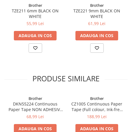
Brother
Brother
TZE211 6mm BLACK ON
TZE221 9mm BLACK ON
WHITE
WHITE
55,99 Lei
61,99 Lei
ADAUGA IN COS
ADAUGA IN COS
PRODUSE SIMILARE
Brother
Brother
DKN55224 Continuous
CZ1005 Continuous Paper
Paper Tape NON ADHESIVE
Tape (Full colour, Ink-free
54mm x 30.48m
50mm), 5m lungime; pt. VC-
68,99 Lei
188,99 Lei
500W
ADAUGA IN COS
ADAUGA IN COS