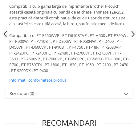
Compatibilă cu o gamă largă de imprimante Brother P-touch,
această casetă originală cu bandă de etichete laminate TZe-252
este practică datorită combinației de culori ușor de citit, roșu pe
alb - astfel ca este utilă acasă, la birou, sau în alte medii de lucru.
Compatibil cu: PT-E550WVP , PT-D610BTVP , PT-H500 , PT-P750W ,
PT-P900W , PT-P710BT , PT-D800W , PT-P950NW , PT-D400 , PT-
D450VP , PT-D600VP , PT-910BT , PT-1750 , PT-18R , PT-2030VP ,
PT-2420PC , PT-2430PC , PT-2480 , PT-2700VP , PT-2730VP , PT-
3600 , PT-7500VP , PT-7600VP , PT-9500PC , PT-9600 - PT-H300 , PT-
P700 , PT-P750TDI , PT-1800 , PT-1830 , PT-1950 , PT-2100 , PT-2470
, PT-9200DX , PT-9400
Informatii conformitate produs
Review-uri
(0)
RECOMANDARI