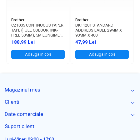
Brother
Brother
CZ1005 CONTINUOUS PAPER
DK11201 STANDARD
TAPE (FULL COLOUR, INK-
ADDRESS LABEL 29MM X
FREE 50MM), 5M LUNGIME;
90MM X 400
PT. VC-500W
188,99 Lei
47,99 Lei
Adauga in cos
Adauga in cos
Magazinul meu
Clienti
Date comerciale
Suport clienti
Luni-Vineri 09:00 - 17:00