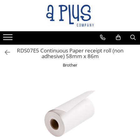
Toate Produsele
Benzi pentru etichete
Cartuse de cerneala
Cartuse toner
RDS07E5 Continuous Paper receipt roll (non
adhesive) 58mm x 86m
Colectoare toner rezidual
Brother
Kit mentenanta
Unitate cilindru (Drum unit)