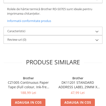
Rolele de hârtie termică Brother RD-S07E5 sunt ideale pentru
imprimarea chitanțelor.
Informatii conformitate produs
Caracteristici
Review-uri
(0)
PRODUSE SIMILARE
Brother
Brother
CZ1005 Continuous Paper
DK11201 STANDARD
Tape (Full colour, Ink-free
ADDRESS LABEL 29MM X
50mm), 5m lungime; pt. VC-
90MM X 400
188,99 Lei
47,99 Lei
500W
ADAUGA IN COS
ADAUGA IN COS