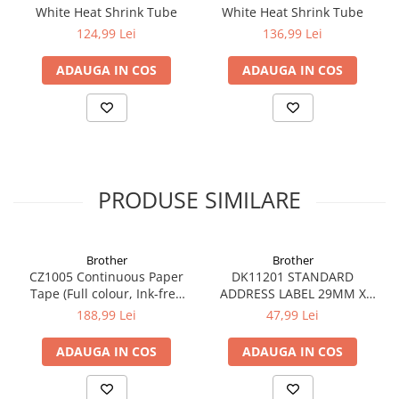
White Heat Shrink Tube
White Heat Shrink Tube
124,99 Lei
136,99 Lei
ADAUGA IN COS
ADAUGA IN COS
PRODUSE SIMILARE
Brother
Brother
CZ1005 Continuous Paper
DK11201 STANDARD
Tape (Full colour, Ink-free
ADDRESS LABEL 29MM X
50mm), 5m lungime; pt. VC-
90MM X 400
188,99 Lei
47,99 Lei
500W
ADAUGA IN COS
ADAUGA IN COS