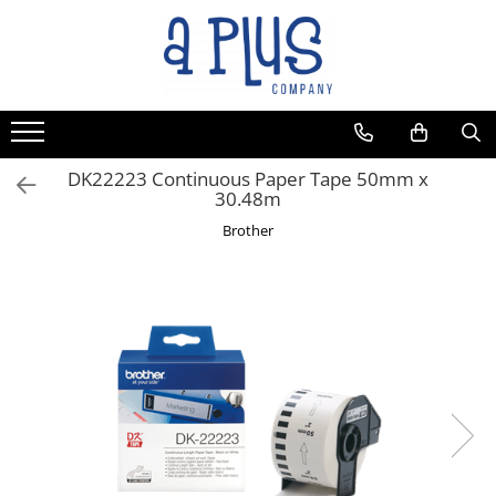
Toate Produsele
Benzi pentru etichete
Cartuse de cerneala
Cartuse toner
DK22223 Continuous Paper Tape 50mm x
30.48m
Colectoare toner rezidual
Brother
Kit mentenanta
Unitate cilindru (Drum unit)