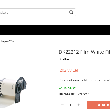
m tape 62mm
DK22212 Film White F
Brother
202,99 Lei
Rolă continuă de film Brother DK-
IN STOC
Durata de livrare:
1
ADAUG