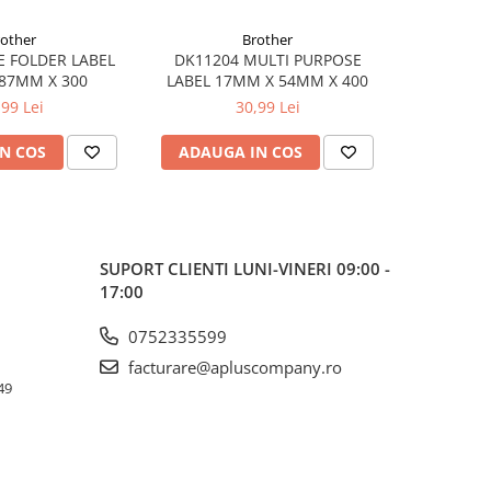
rother
Brother
E FOLDER LABEL
DK11204 MULTI PURPOSE
DK11207 
87MM X 300
LABEL 17MM X 54MM X 400
X 
,99 Lei
30,99 Lei
N COS
ADAUGA IN COS
ADAUG
SUPORT CLIENTI
LUNI-VINERI 09:00 -
17:00
0752335599
facturare@apluscompany.ro
49