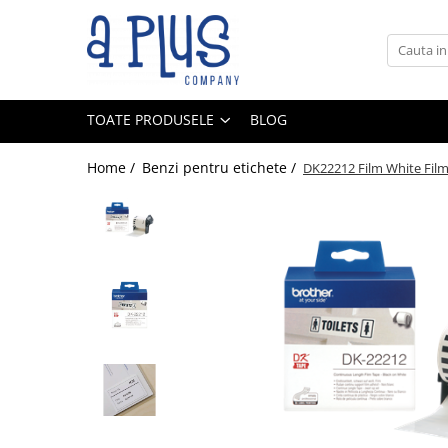
Toate Produsele
Benzi pentru etichete
TOATE PRODUSELE
BLOG
Cartuse de cerneala
Cartuse toner
Home /
Benzi pentru etichete /
DK22212 Film White Fil
Colectoare toner rezidual
Kit mentenanta
Unitate cilindru (Drum unit)