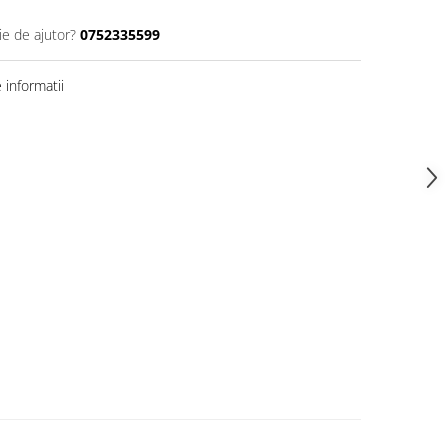
ie de ajutor?
0752335599
informatii