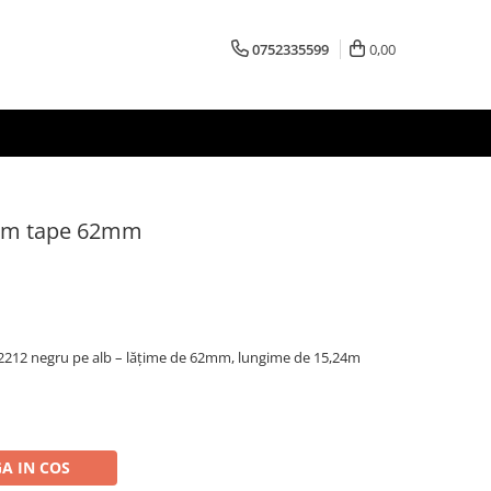
0752335599
0,00
ilm tape 62mm
22212 negru pe alb – lățime de 62mm, lungime de 15,24m
A IN COS