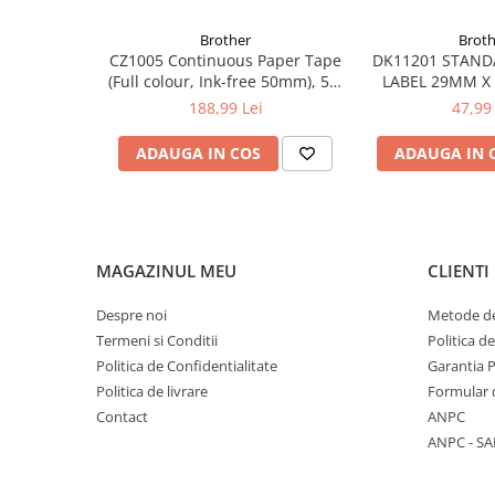
Brother
Broth
CZ1005 Continuous Paper Tape
DK11201 STAND
(Full colour, Ink-free 50mm), 5m
LABEL 29MM X
lungime; pt. VC-500W
188,99 Lei
47,99 
ADAUGA IN COS
ADAUGA IN 
MAGAZINUL MEU
CLIENTI
Despre noi
Metode de
Termeni si Conditii
Politica d
Politica de Confidentialitate
Garantia 
Politica de livrare
Formular 
Contact
ANPC
ANPC - SA