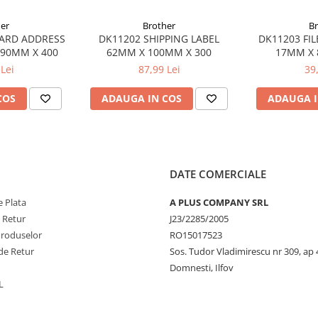
er
Brother
B
ARD ADDRESS
DK11202 SHIPPING LABEL
DK11203 FIL
 90MM X 400
62MM X 100MM X 300
17MM X 
Lei
87,99 Lei
39
COS
ADAUGA IN COS
ADAUGA I
DATE COMERCIALE
 Plata
A PLUS COMPANY SRL
e Retur
J23/2285/2005
Produselor
RO15017523
de Retur
Sos. Tudor Vladimirescu nr 309, ap 
Domnesti, Ilfov
L