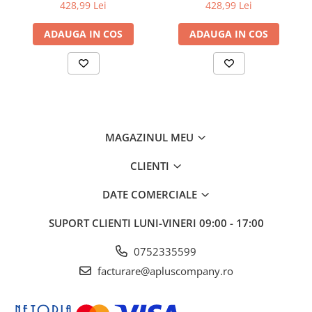
6510/WorkCentre 6515
6510/WorkCentre 6515
428,99 Lei
428,99 Lei
ADAUGA IN COS
ADAUGA IN COS
MAGAZINUL MEU
CLIENTI
DATE COMERCIALE
SUPORT CLIENTI
LUNI-VINERI 09:00 - 17:00
0752335599
facturare@apluscompany.ro