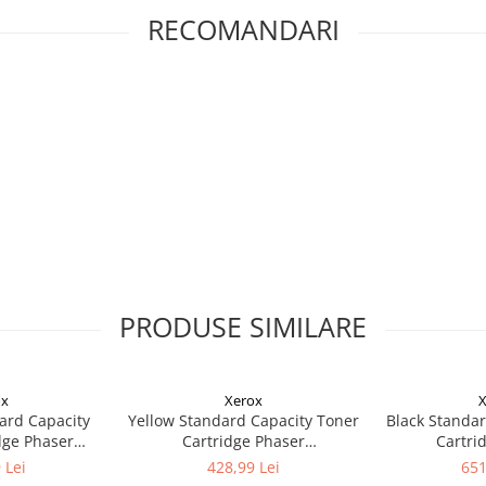
RECOMANDARI
PRODUSE SIMILARE
ox
Xerox
X
ard Capacity
Yellow Standard Capacity Toner
Black Standar
dge Phaser
Cartridge Phaser
Cartri
ntre 6515
6510/WorkCentre 6515
6510/Wor
 Lei
428,99 Lei
651