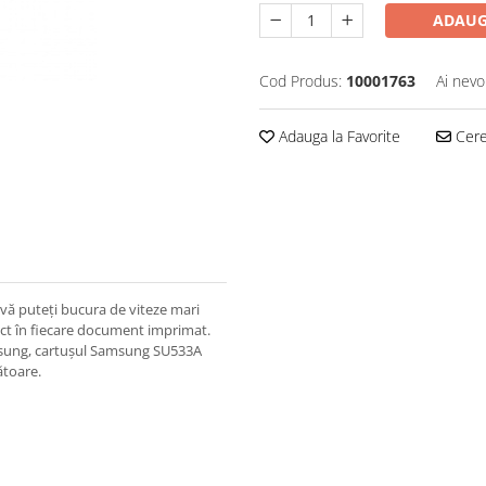
ADAUG
Cod Produs:
10001763
Ai nevo
Adauga la Favorite
Cere 
vă puteți bucura de viteze mari
fect în fiecare document imprimat.
samsung, cartușul Samsung SU533A
ătoare.