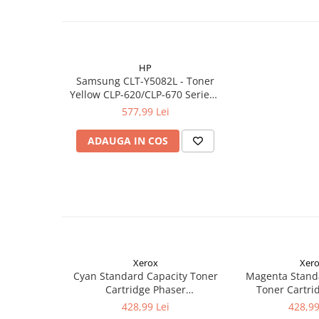
HP
Samsung CLT-Y5082L - Toner
Yellow CLP-620/CLP-670 Series -
4000 pag
577,99 Lei
ADAUGA IN COS
Xerox
Xer
Cyan Standard Capacity Toner
Magenta Stand
Cartridge Phaser
Toner Cartri
6510/WorkCentre 6515
6510/WorkCe
428,99 Lei
428,99