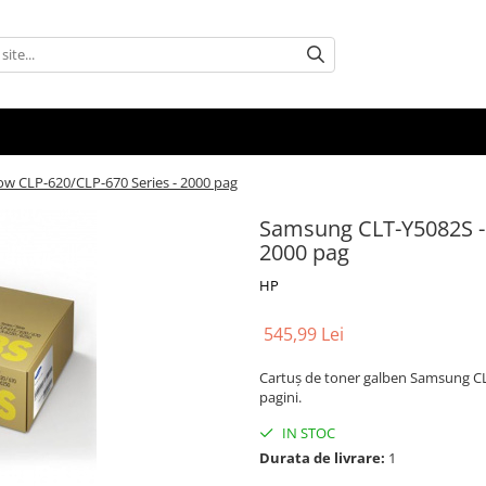
ow CLP-620/CLP-670 Series - 2000 pag
Samsung CLT-Y5082S - 
2000 pag
HP
545,99 Lei
Cartuș de toner galben Samsung CL
pagini.
IN STOC
Durata de livrare:
1