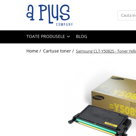
Toate Produsele
Benzi pentru etichete
TOATE PRODUSELE
BLOG
Cartuse de cerneala
Cartuse toner
Home /
Cartuse toner /
Samsung CLT-Y5082S - Toner Yell
Colectoare toner rezidual
Kit mentenanta
Unitate cilindru (Drum unit)