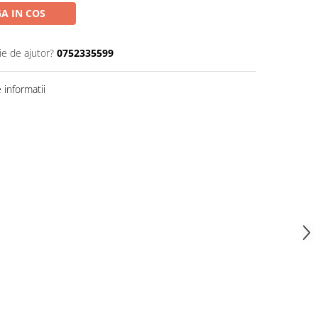
A IN COS
ie de ajutor?
0752335599
informatii