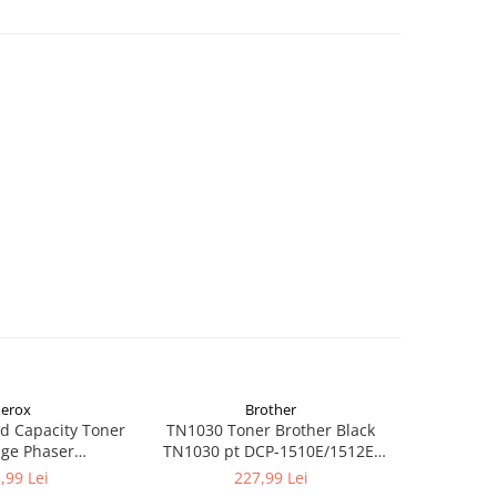
erox
Brother
d Capacity Toner
TN1030 Toner Brother Black
TN1090 T
dge Phaser
TN1030 pt DCP-1510E/1512E,
TN1090 p
kCentre 6515
HL-1110E/1112E ,1K
122
,99 Lei
227,99 Lei