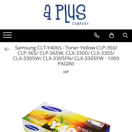
Toate Produsele
Benzi pentru etichete
Cartuse de cerneala
Cartuse toner
Samsung CLT-Y406S - Toner Yellow CLP-360/
CLP-365/ CLP-365W, CLX-3300/ CLX-3305/
Colectoare toner rezidual
CLX-3305W/ CLX-3305FN/ CLX-3305FW - 1000
Kit mentenanta
PAGINI
Unitate cilindru (Drum unit)
HP