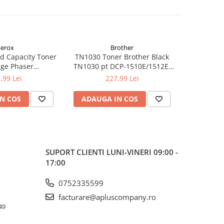
erox
Brother
d Capacity Toner
TN1030 Toner Brother Black
TN1090 T
dge Phaser
TN1030 pt DCP-1510E/1512E,
TN1090 p
kCentre 6515
HL-1110E/1112E ,1K
122
,99 Lei
227,99 Lei
N COS
ADAUGA IN COS
ADAUG
SUPORT CLIENTI
LUNI-VINERI 09:00 -
17:00
0752335599
facturare@apluscompany.ro
49