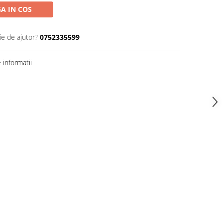
A IN COS
ie de ajutor?
0752335599
informatii