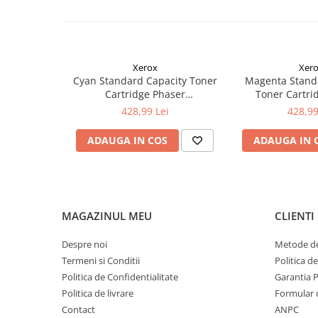
Xerox
Xer
Cyan Standard Capacity Toner
Magenta Stand
Cartridge Phaser
Toner Cartri
6510/WorkCentre 6515
6510/WorkCe
428,99 Lei
428,99
ADAUGA IN COS
ADAUGA IN 
MAGAZINUL MEU
CLIENTI
Despre noi
Metode de
Termeni si Conditii
Politica d
Politica de Confidentialitate
Garantia 
Politica de livrare
Formular 
Contact
ANPC