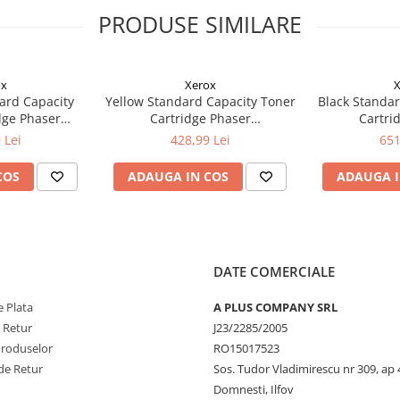
PRODUSE SIMILARE
ox
Xerox
X
ard Capacity
Yellow Standard Capacity Toner
Black Standar
dge Phaser
Cartridge Phaser
Cartri
ntre 6515
6510/WorkCentre 6515
6510/Wor
 Lei
428,99 Lei
651
COS
ADAUGA IN COS
ADAUGA I
DATE COMERCIALE
 Plata
A PLUS COMPANY SRL
e Retur
J23/2285/2005
Produselor
RO15017523
de Retur
Sos. Tudor Vladimirescu nr 309, ap 
Domnesti, Ilfov