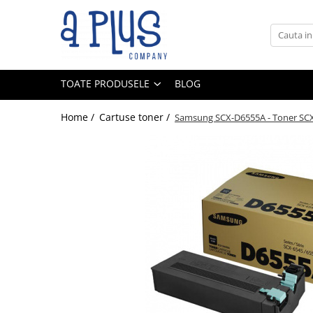
Toate Produsele
Benzi pentru etichete
TOATE PRODUSELE
BLOG
Cartuse de cerneala
Cartuse toner
Home /
Cartuse toner /
Samsung SCX-D6555A - Toner SCX-
Colectoare toner rezidual
Kit mentenanta
Unitate cilindru (Drum unit)