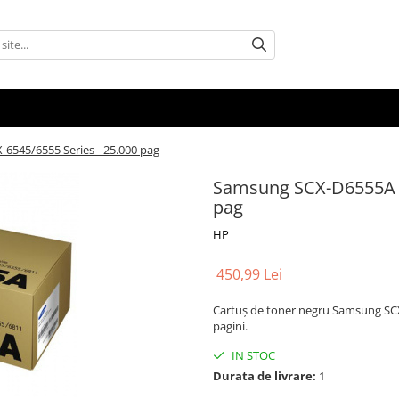
6545/6555 Series - 25.000 pag
Samsung SCX-D6555A - 
pag
HP
450,99 Lei
Cartuș de toner negru Samsung SCX
pagini.
IN STOC
Durata de livrare:
1