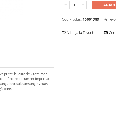
ADAUG
Cod Produs:
10001789
Ai nevo
Adauga la Favorite
Cere 
vă puteți bucura de viteze mari
fect în fiecare document imprimat.
samsung, cartușul Samsung SV208A
gătoare.