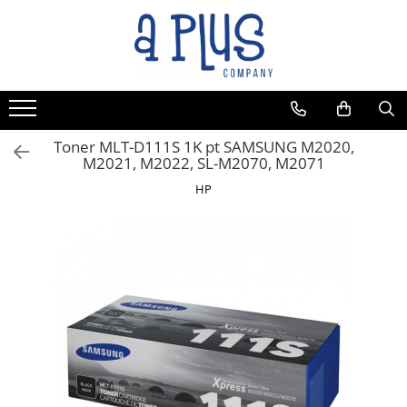
Toate Produsele
Benzi pentru etichete
Cartuse de cerneala
Cartuse toner
Toner MLT-D111S 1K pt SAMSUNG M2020,
M2021, M2022, SL-M2070, M2071
Colectoare toner rezidual
HP
Kit mentenanta
Unitate cilindru (Drum unit)