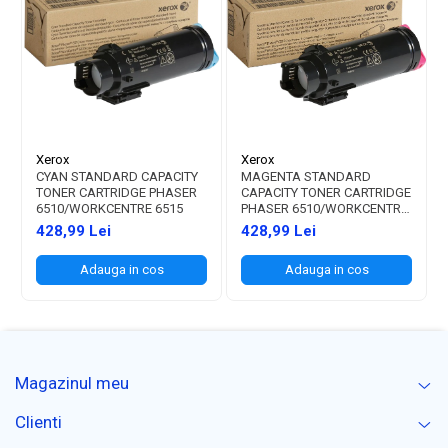
Xerox
Xerox
CYAN STANDARD CAPACITY
MAGENTA STANDARD
TONER CARTRIDGE PHASER
CAPACITY TONER CARTRIDGE
6510/WORKCENTRE 6515
PHASER 6510/WORKCENTRE
6515
428,99 Lei
428,99 Lei
Adauga in cos
Adauga in cos
Magazinul meu
Clienti