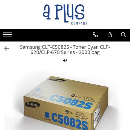
Toate Produsele
Benzi pentru etichete
Cartuse de cerneala
Cartuse toner
Samsung CLT-C5082S - Toner Cyan CLP-
620/CLP-670 Series - 2000 pag
Colectoare toner rezidual
HP
Kit mentenanta
Unitate cilindru (Drum unit)