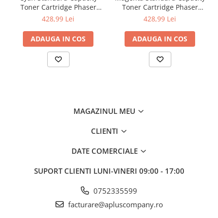
Toner Cartridge Phaser
Toner Cartridge Phaser
6510/WorkCentre 6515
6510/WorkCentre 6515
428,99 Lei
428,99 Lei
ADAUGA IN COS
ADAUGA IN COS
MAGAZINUL MEU
CLIENTI
DATE COMERCIALE
SUPORT CLIENTI
LUNI-VINERI 09:00 - 17:00
0752335599
facturare@apluscompany.ro