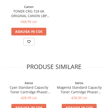
Canon
TONER CRG-724 6K
ORIGINAL CANON LBP
6750DN
668,99 Lei
ADAUGA IN COS
PRODUSE SIMILARE
Xerox
Xerox
Cyan Standard Capacity
Magenta Standard Capacity
Toner Cartridge Phaser
Toner Cartridge Phaser
6510/WorkCentre 6515
6510/WorkCentre 6515
428,99 Lei
428,99 Lei
ADAUGA IN COS
ADAUGA IN COS