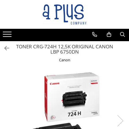
Toate Produsele
Benzi pentru etichete
Cartuse de cerneala
Cartuse toner
TONER CRG-724H 12,5K ORIGINAL CANON
LBP 6750DN
Colectoare toner rezidual
Canon
Kit mentenanta
Unitate cilindru (Drum unit)