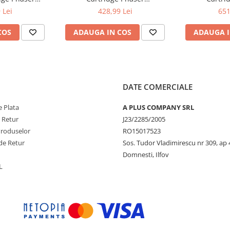
ntre 6515
6510/WorkCentre 6515
6510/Wor
 Lei
428,99 Lei
651
COS
ADAUGA IN COS
ADAUGA I
DATE COMERCIALE
 Plata
A PLUS COMPANY SRL
e Retur
J23/2285/2005
Produselor
RO15017523
de Retur
Sos. Tudor Vladimirescu nr 309, ap 
Domnesti, Ilfov
L