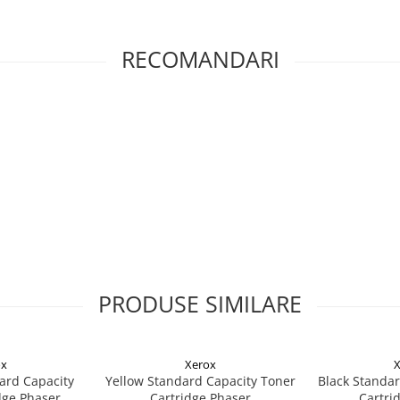
RECOMANDARI
PRODUSE SIMILARE
ox
Xerox
X
ard Capacity
Yellow Standard Capacity Toner
Black Standar
dge Phaser
Cartridge Phaser
Cartri