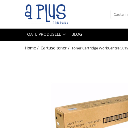
Toate Produsele
Benzi pentru etichete
TOATE PRODUSELE
BLOG
Cartuse de cerneala
Cartuse toner
Home /
Cartuse toner /
Toner Cartridge WorkCentre 501
Colectoare toner rezidual
Kit mentenanta
Unitate cilindru (Drum unit)