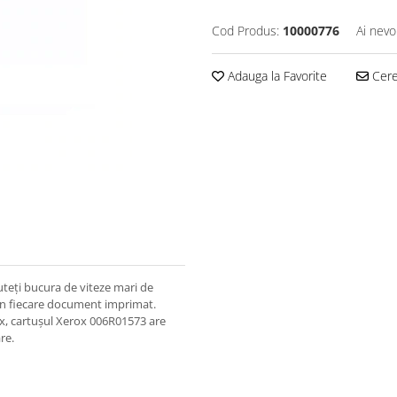
Cod Produs:
10000776
Ai nevo
Adauga la Favorite
Cere 
teți bucura de viteze mari de
t în fiecare document imprimat.
rox, cartușul Xerox 006R01573 are
re.