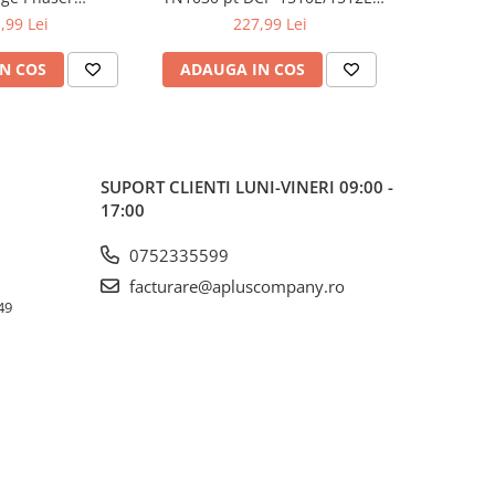
kCentre 6515
HL-1110E/1112E ,1K
122
,99 Lei
227,99 Lei
N COS
ADAUGA IN COS
ADAUG
SUPORT CLIENTI
LUNI-VINERI 09:00 -
17:00
0752335599
facturare@apluscompany.ro
49