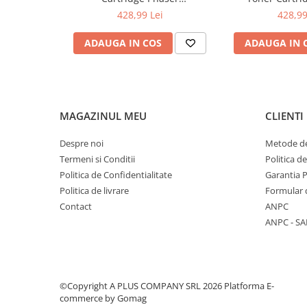
6510/WorkCentre 6515
6510/WorkCe
428,99 Lei
428,99
ADAUGA IN COS
ADAUGA IN 
MAGAZINUL MEU
CLIENTI
Despre noi
Metode de
Termeni si Conditii
Politica d
Politica de Confidentialitate
Garantia 
Politica de livrare
Formular 
Contact
ANPC
ANPC - SA
©Copyright A PLUS COMPANY SRL 2026
Platforma E-
commerce by Gomag