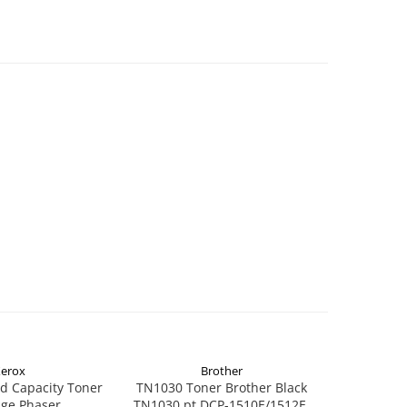
erox
Brother
d Capacity Toner
TN1030 Toner Brother Black
TN1090 T
dge Phaser
TN1030 pt DCP-1510E/1512E,
TN1090 p