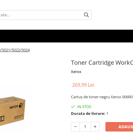
9/5021/5022/5024
Toner Cartridge Work
Xerox
269,99 Lei
Cartuș de toner negru Xerox 006R01
IN STOC
Durata de livrare:
1
ADAUG