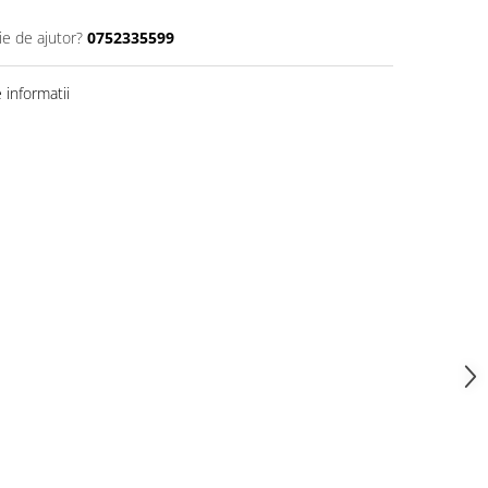
ie de ajutor?
0752335599
informatii