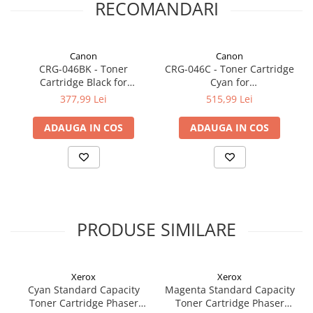
RECOMANDARI
Canon
Canon
CRG-046BK - Toner
CRG-046C - Toner Cartridge
Cartridge Black for
Cyan for
LBP653Cdw/LBP654Cx,
LBP653Cdw/LBP654Cx,
377,99 Lei
515,99 Lei
MF732Cdw/MF734Cdw/MF735Cx
MF732Cdw/MF734Cdw/MF735C
(2.200 pages)
(2.300 pages)
ADAUGA IN COS
ADAUGA IN COS
PRODUSE SIMILARE
Xerox
Xerox
Cyan Standard Capacity
Magenta Standard Capacity
Toner Cartridge Phaser
Toner Cartridge Phaser