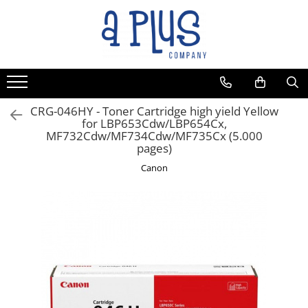
Toate Produsele
Benzi pentru etichete
Cartuse de cerneala
Cartuse toner
CRG-046HY - Toner Cartridge high yield Yellow
for LBP653Cdw/LBP654Cx,
Colectoare toner rezidual
MF732Cdw/MF734Cdw/MF735Cx (5.000
Kit mentenanta
pages)
Unitate cilindru (Drum unit)
Canon