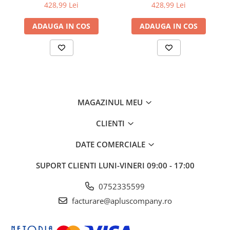
6510/WorkCentre 6515
6510/WorkCentre 6515
428,99 Lei
428,99 Lei
ADAUGA IN COS
ADAUGA IN COS
MAGAZINUL MEU
CLIENTI
DATE COMERCIALE
SUPORT CLIENTI
LUNI-VINERI 09:00 - 17:00
0752335599
facturare@apluscompany.ro