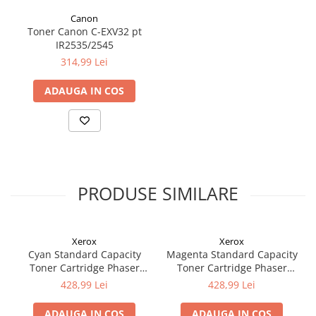
Canon
Toner Canon C-EXV32 pt
IR2535/2545
314,99 Lei
ADAUGA IN COS
PRODUSE SIMILARE
Xerox
Xerox
Cyan Standard Capacity
Magenta Standard Capacity
Toner Cartridge Phaser
Toner Cartridge Phaser
6510/WorkCentre 6515
6510/WorkCentre 6515
428,99 Lei
428,99 Lei
ADAUGA IN COS
ADAUGA IN COS