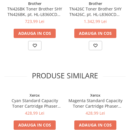
Brother
Brother
TN426BK Toner Brother SHY
TN426C Toner Brother SHY
TN426BK, pt. HL-L8360CDW,
TN426C, pt. HL-L8360CDW,
MFC-L8900CDW, 9k pag
MFC-L8900CDW, 6.5k pag
723,99 Lei
1.342,99 Lei
ADAUGA IN COS
ADAUGA IN COS
PRODUSE SIMILARE
Xerox
Xerox
Cyan Standard Capacity
Magenta Standard Capacity
Toner Cartridge Phaser
Toner Cartridge Phaser
6510/WorkCentre 6515
6510/WorkCentre 6515
428,99 Lei
428,99 Lei
ADAUGA IN COS
ADAUGA IN COS