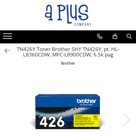
Toate Produsele
Benzi pentru etichete
Cartuse de cerneala
Cartuse toner
TN426Y Toner Brother SHY TN426Y, pt. HL-
L8360CDW, MFC-L8900CDW, 6.5k pag
Colectoare toner rezidual
Brother
Kit mentenanta
Unitate cilindru (Drum unit)