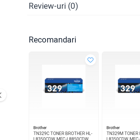
Review-uri
(0)
Recomandari
Brother
Brother
TN329C TONER BROTHER HL-
TN329M TONER 
L8350CDW, MFC-L8850CDW
L8350CDW, MFC