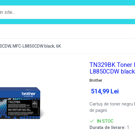
50CDW, MFC-L8850CDW black, 6K
TN329BK Toner 
L8850CDW black
Brother
514,99 Lei
Cartuș de toner negru 
de pagini.
IN STOC
Durata de livrare:
1