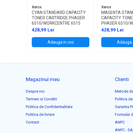
Xerox
Xerox
CYAN STANDARD CAPACITY
MAGENTA STAN
TONER CARTRIDGE PHASER
CAPACITY TONE
6510/WORKCENTRE 6515
PHASER 6510/
6515
428,99 Lei
428,99 Lei
Adauga in cos
Adauga 
Magazinul meu
Clienti
Despre noi
Metode de
Termeni si Conditii
Politica de
Politica de Confidentialitate
Garantia P
Politica de livrare
Formular d
Contact
ANPC
ANPC - SA