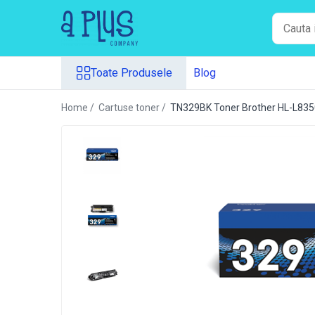
Toate Produsele
Toate Produsele
Blog
Benzi pentru etichete
Cartuse de cerneala
Home /
Cartuse toner /
TN329BK Toner Brother HL-L83
Cartuse toner
Colectoare toner rezidual
Kit mentenanta
Unitate cilindru (Drum unit)