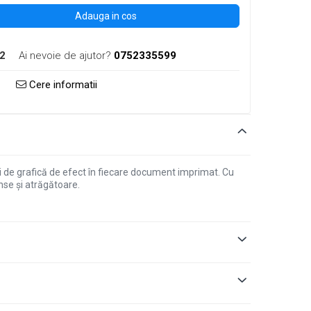
Adauga in cos
2
Ai nevoie de ajutor?
0752335599
Cere informatii
i de grafică de efect în fiecare document imprimat. Cu
nse și atrăgătoare.