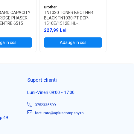
Brother
Brother
DARD CAPACITY
TN1030 TONER BROTHER
TN1090 T
RIDGE PHASER
BLACK TN1030 PT DCP-
BLACK TN
ENTRE 6515
1510E/1512E, HL-
1622W, HL
1110E/1112E ,1K
227,99 Lei
114,99 L
a in cos
Adauga in cos
Ad
Suport clienti
Luni-Vineri 09:00 - 17:00
0752335599
facturare@apluscompany.ro
ap 49