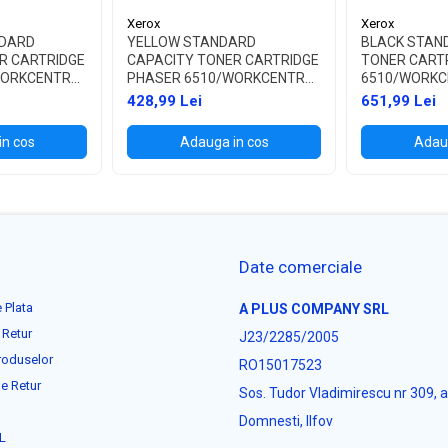
Xerox
Xerox
DARD
YELLOW STANDARD
BLACK STAN
R CARTRIDGE
CAPACITY TONER CARTRIDGE
TONER CART
WORKCENTRE
PHASER 6510/WORKCENTRE
6510/WORKC
6515
428,99 Lei
651,99 Lei
in cos
Adauga in cos
Adaug
Date comerciale
 Plata
A PLUS COMPANY SRL
 Retur
J23/2285/2005
roduselor
RO15017523
e Retur
Sos. Tudor Vladimirescu nr 309, 
Domnesti, Ilfov
L