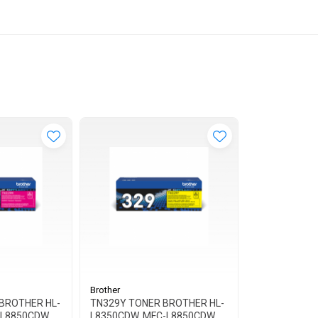
Brother
BROTHER HL-
TN329Y TONER BROTHER HL-
-L8850CDW
L8350CDW, MFC-L8850CDW