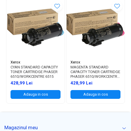
Xerox
Xerox
CYAN STANDARD CAPACITY
MAGENTA STANDARD
TONER CARTRIDGE PHASER
CAPACITY TONER CARTRIDGE
6510/WORKCENTRE 6515
PHASER 6510/WORKCENTRE
6515
428,99 Lei
428,99 Lei
Adauga in cos
Adauga in cos
Magazinul meu