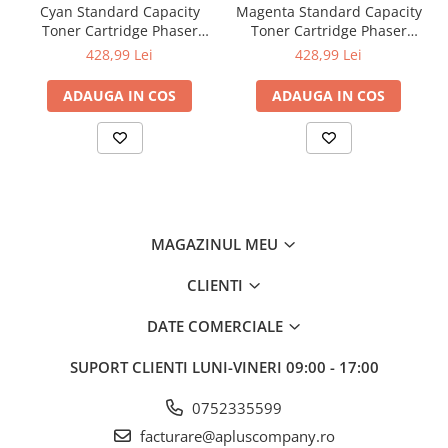
Cyan Standard Capacity
Magenta Standard Capacity
Toner Cartridge Phaser
Toner Cartridge Phaser
6510/WorkCentre 6515
6510/WorkCentre 6515
428,99 Lei
428,99 Lei
ADAUGA IN COS
ADAUGA IN COS
MAGAZINUL MEU
CLIENTI
DATE COMERCIALE
SUPORT CLIENTI
LUNI-VINERI 09:00 - 17:00
0752335599
facturare@apluscompany.ro