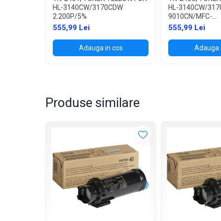
HL-3140CW/3170CDW
HL-3140CW/317
2.200P/5%
9010CN/MFC-
9120CN/9320CW
555,99 Lei
555,99 Lei
Adauga in cos
Adauga 
Produse similare