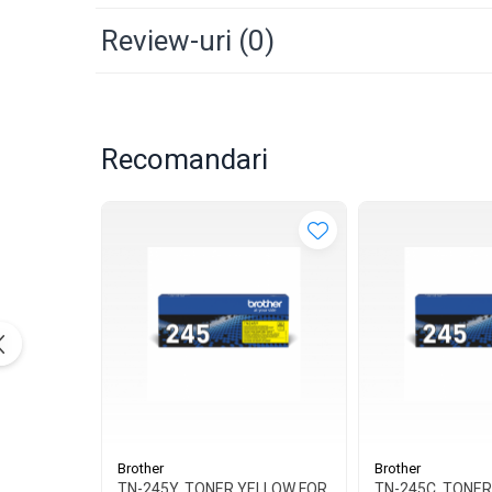
Review-uri
(0)
Recomandari
Brother
Brother
TN-245Y, TONER YELLOW FOR
TN-245C, TONER