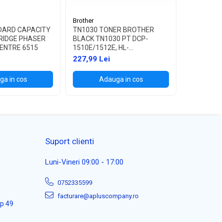
Brother
Brother
DARD CAPACITY
TN1030 TONER BROTHER
TN1090 T
RIDGE PHASER
BLACK TN1030 PT DCP-
BLACK TN
ENTRE 6515
1510E/1512E, HL-
1622W, HL
1110E/1112E ,1K
227,99 Lei
114,99 L
a in cos
Adauga in cos
Ad
Suport clienti
Luni-Vineri 09:00 - 17:00
0752335599
facturare@apluscompany.ro
ap 49