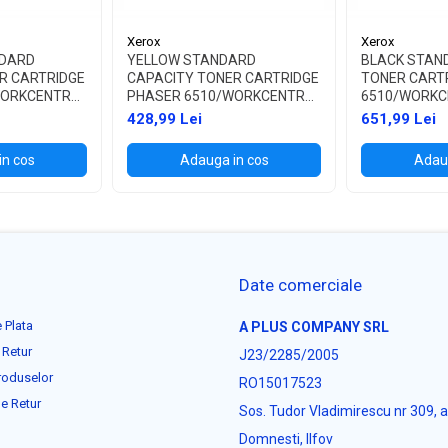
Xerox
Xerox
DARD
YELLOW STANDARD
BLACK STAN
R CARTRIDGE
CAPACITY TONER CARTRIDGE
TONER CART
WORKCENTRE
PHASER 6510/WORKCENTRE
6510/WORKC
6515
428,99 Lei
651,99 Lei
in cos
Adauga in cos
Adaug
Date comerciale
 Plata
A PLUS COMPANY SRL
 Retur
J23/2285/2005
roduselor
RO15017523
e Retur
Sos. Tudor Vladimirescu nr 309, 
Domnesti, Ilfov