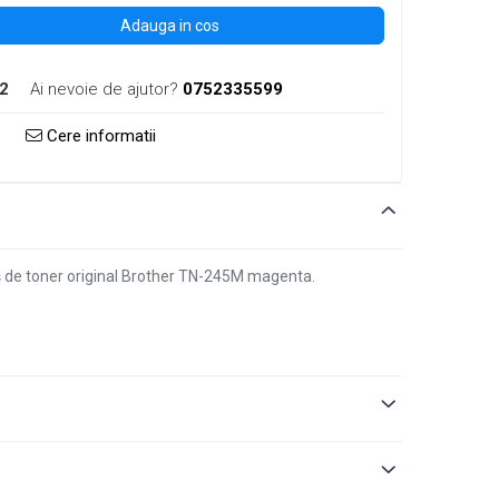
Adauga in cos
2
Ai nevoie de ajutor?
0752335599
Cere informatii
tuș de toner original Brother TN-245M magenta.