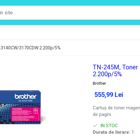
HL-3140CW/3170CDW 2.200p/5%
TN-245M, Toner
2.200p/5%
Brother
555,99 Lei
Cartuș de toner magen
de pagini.
IN STOC
Durata de livrare:
1