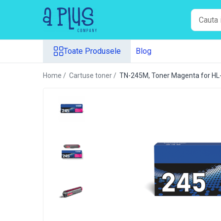
Toate Produsele
Toate Produsele
Blog
Benzi pentru etichete
Cartuse de cerneala
Home /
Cartuse toner /
TN-245M, Toner Magenta for 
Cartuse toner
Colectoare toner rezidual
Kit mentenanta
Unitate cilindru (Drum unit)