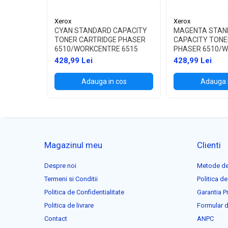
Xerox
Xerox
CYAN STANDARD CAPACITY
MAGENTA STAN
TONER CARTRIDGE PHASER
CAPACITY TONE
6510/WORKCENTRE 6515
PHASER 6510/
6515
428,99 Lei
428,99 Lei
Adauga in cos
Adauga 
Magazinul meu
Clienti
Despre noi
Metode de
Termeni si Conditii
Politica de
Politica de Confidentialitate
Garantia P
Politica de livrare
Formular d
Contact
ANPC