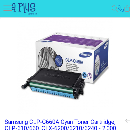
Samsung CLP-C660A Cyan Toner Cartridge,
CLP-610/660, CLX-6200/6210/6240 - 2,000