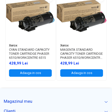
Xerox
Xerox
CYAN STANDARD CAPACITY
MAGENTA STANDARD
TONER CARTRIDGE PHASER
CAPACITY TONER CARTRIDGE
6510/WORKCENTRE 6515
PHASER 6510/WORKCENTRE
6515
428,99 Lei
428,99 Lei
Adauga in cos
Adauga in cos
Magazinul meu
Clienti