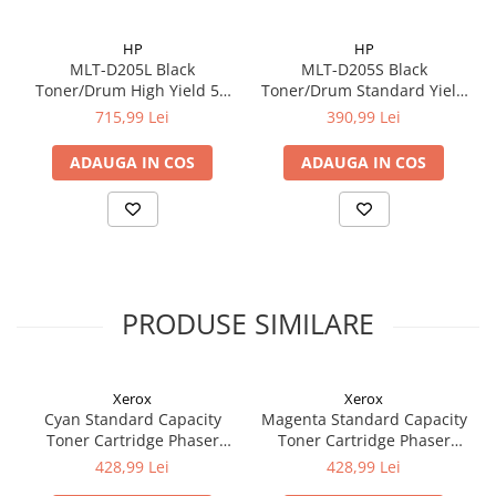
HP
HP
MLT-D205L Black
MLT-D205S Black
Toner/Drum High Yield 5K
Toner/Drum Standard Yield
for
2K for
715,99 Lei
390,99 Lei
ML3310D/3710D/SCX4833 /
ML3310D/3710D/SCX4833 /
4835 / 5637 / 5737 / 5639
4835 / 5637 / 5737 / 5639
ADAUGA IN COS
ADAUGA IN COS
PRODUSE SIMILARE
Xerox
Xerox
Cyan Standard Capacity
Magenta Standard Capacity
Toner Cartridge Phaser
Toner Cartridge Phaser
6510/WorkCentre 6515
6510/WorkCentre 6515
428,99 Lei
428,99 Lei