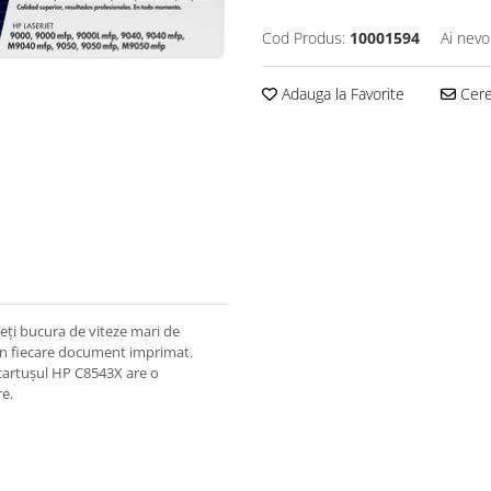
Cod Produs:
10001594
Ai nevo
Adauga la Favorite
Cere 
eți bucura de viteze mari de
t în fiecare document imprimat.
, cartușul HP C8543X are o
re.