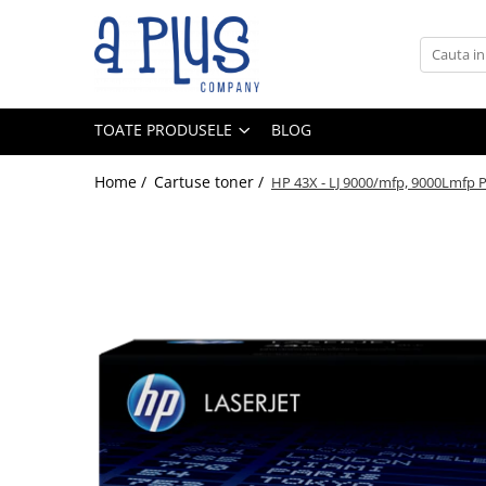
Toate Produsele
Benzi pentru etichete
TOATE PRODUSELE
BLOG
Cartuse de cerneala
Cartuse toner
Home /
Cartuse toner /
HP 43X - LJ 9000/mfp, 9000Lmfp Pr
Colectoare toner rezidual
Kit mentenanta
Unitate cilindru (Drum unit)