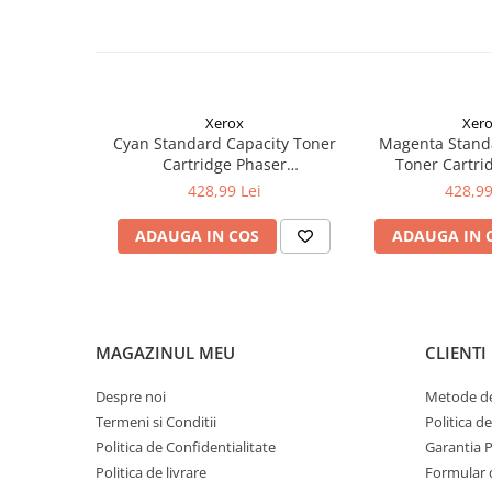
Xerox
Xer
Cyan Standard Capacity Toner
Magenta Stand
Cartridge Phaser
Toner Cartri
6510/WorkCentre 6515
6510/WorkCe
428,99 Lei
428,99
ADAUGA IN COS
ADAUGA IN 
MAGAZINUL MEU
CLIENTI
Despre noi
Metode de
Termeni si Conditii
Politica d
Politica de Confidentialitate
Garantia 
Politica de livrare
Formular 