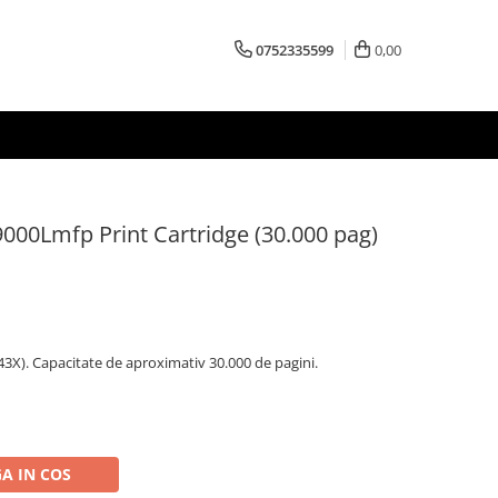
0752335599
0,00
9000Lmfp Print Cartridge (30.000 pag)
3X). Capacitate de aproximativ 30.000 de pagini.
A IN COS