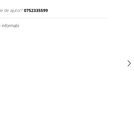
ie de ajutor?
0752335599
informatii