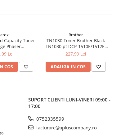
erox
Brother
d Capacity Toner
TN1030 Toner Brother Black
TN1090 T
dge Phaser
TN1030 pt DCP-1510E/1512E,
TN1090 p
kCentre 6515
HL-1110E/1112E ,1K
122
,99 Lei
227,99 Lei
N COS
ADAUGA IN COS
ADAUG
SUPORT CLIENTI
LUNI-VINERI 09:00 -
17:00
0752335599
facturare@apluscompany.ro
49