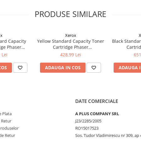
PRODUSE SIMILARE
ox
Xerox
X
ard Capacity
Yellow Standard Capacity Toner
Black Standar
dge Phaser
Cartridge Phaser
Cartri
ntre 6515
6510/WorkCentre 6515
6510/Wor
 Lei
428,99 Lei
651
COS
ADAUGA IN COS
ADAUGA I
DATE COMERCIALE
 Plata
A PLUS COMPANY SRL
e Retur
J23/2285/2005
Produselor
RO15017523
de Retur
Sos. Tudor Vladimirescu nr 309, ap 