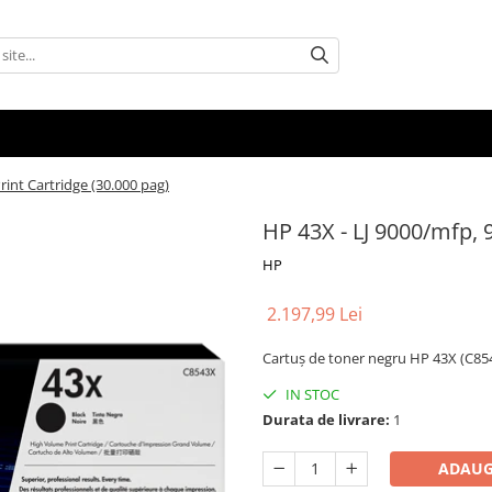
int Cartridge (30.000 pag)
HP 43X - LJ 9000/mfp, 
HP
2.197,99 Lei
Cartuș de toner negru HP 43X (C854
IN STOC
Durata de livrare:
1
ADAUG