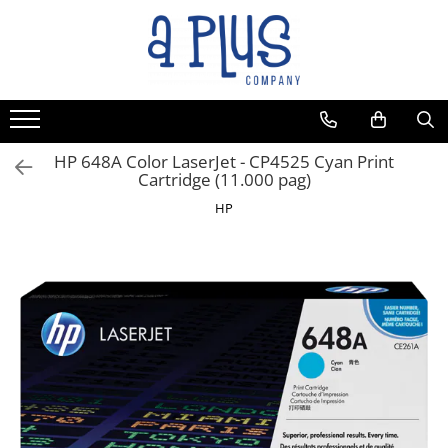
Toate Produsele
Benzi pentru etichete
Cartuse de cerneala
Cartuse toner
HP 648A Color LaserJet - CP4525 Cyan Print
Cartridge (11.000 pag)
Colectoare toner rezidual
HP
Kit mentenanta
Unitate cilindru (Drum unit)