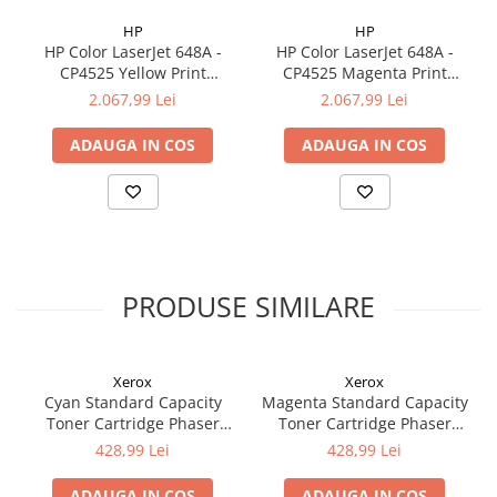
HP
HP
HP Color LaserJet 648A -
HP Color LaserJet 648A -
CP4525 Yellow Print
CP4525 Magenta Print
Cartridge (11.000 pag)
Cartridge (11.000 pag)
2.067,99 Lei
2.067,99 Lei
ADAUGA IN COS
ADAUGA IN COS
PRODUSE SIMILARE
Xerox
Xerox
Cyan Standard Capacity
Magenta Standard Capacity
Toner Cartridge Phaser
Toner Cartridge Phaser
6510/WorkCentre 6515
6510/WorkCentre 6515
428,99 Lei
428,99 Lei
ADAUGA IN COS
ADAUGA IN COS