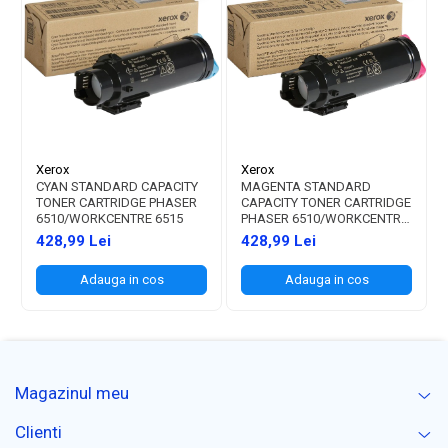
Xerox
Xerox
CYAN STANDARD CAPACITY
MAGENTA STANDARD
TONER CARTRIDGE PHASER
CAPACITY TONER CARTRIDGE
6510/WORKCENTRE 6515
PHASER 6510/WORKCENTRE
6515
428,99 Lei
428,99 Lei
Adauga in cos
Adauga in cos
Magazinul meu
Clienti