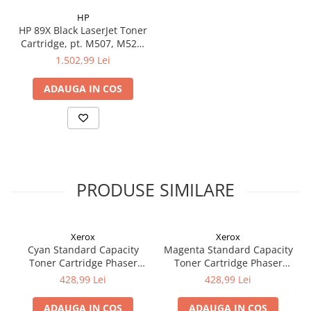
HP
HP 89X Black LaserJet Toner
Cartridge, pt. M507, M528,
cap. 10k pag
1.502,99 Lei
ADAUGA IN COS
PRODUSE SIMILARE
Xerox
Xerox
Cyan Standard Capacity
Magenta Standard Capacity
Toner Cartridge Phaser
Toner Cartridge Phaser
6510/WorkCentre 6515
6510/WorkCentre 6515
428,99 Lei
428,99 Lei
ADAUGA IN COS
ADAUGA IN COS