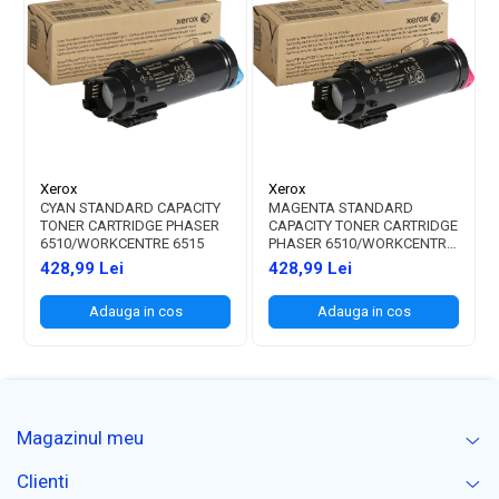
Xerox
Xerox
CYAN STANDARD CAPACITY
MAGENTA STANDARD
TONER CARTRIDGE PHASER
CAPACITY TONER CARTRIDGE
6510/WORKCENTRE 6515
PHASER 6510/WORKCENTRE
6515
428,99 Lei
428,99 Lei
Adauga in cos
Adauga in cos
Magazinul meu
Clienti