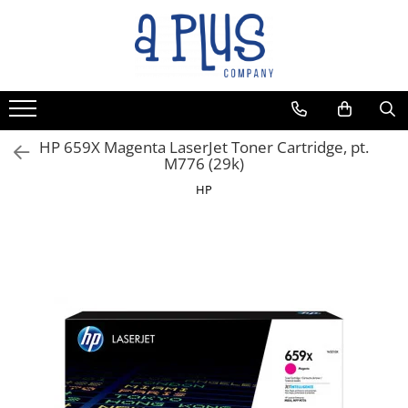
Toate Produsele
Benzi pentru etichete
Cartuse de cerneala
Cartuse toner
HP 659X Magenta LaserJet Toner Cartridge, pt.
M776 (29k)
Colectoare toner rezidual
HP
Kit mentenanta
Unitate cilindru (Drum unit)