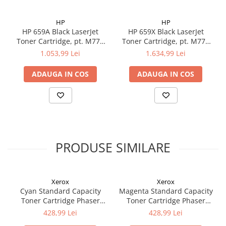
HP
HP
HP 659A Black LaserJet
HP 659X Black LaserJet
Toner Cartridge, pt. M776
Toner Cartridge, pt. M776
(16k)
(34k)
1.053,99 Lei
1.634,99 Lei
ADAUGA IN COS
ADAUGA IN COS
PRODUSE SIMILARE
Xerox
Xerox
Cyan Standard Capacity
Magenta Standard Capacity
Toner Cartridge Phaser
Toner Cartridge Phaser
6510/WorkCentre 6515
6510/WorkCentre 6515
428,99 Lei
428,99 Lei