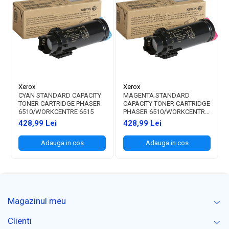
Xerox
Xerox
CYAN STANDARD CAPACITY
MAGENTA STANDARD
TONER CARTRIDGE PHASER
CAPACITY TONER CARTRIDGE
6510/WORKCENTRE 6515
PHASER 6510/WORKCENTRE
6515
428,99 Lei
428,99 Lei
Adauga in cos
Adauga in cos
Magazinul meu
Clienti