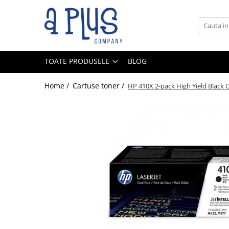
Toate Produsele
Benzi pentru etichete
TOATE PRODUSELE
BLOG
Cartuse de cerneala
Cartuse toner
Home /
Cartuse toner /
HP 410X 2-pack High Yield Black Or
Colectoare toner rezidual
Kit mentenanta
Unitate cilindru (Drum unit)