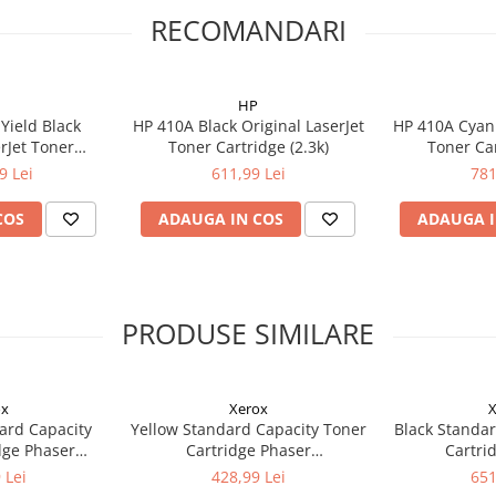
RECOMANDARI
HP
Yield Black
HP 410A Black Original LaserJet
HP 410A Cyan 
erJet Toner
Toner Cartridge (2.3k)
Toner Car
 (6.5k)
9 Lei
611,99 Lei
781
COS
ADAUGA IN COS
ADAUGA I
PRODUSE SIMILARE
ox
Xerox
X
ard Capacity
Yellow Standard Capacity Toner
Black Standar
dge Phaser
Cartridge Phaser
Cartri
ntre 6515
6510/WorkCentre 6515
6510/Wor
 Lei
428,99 Lei
651