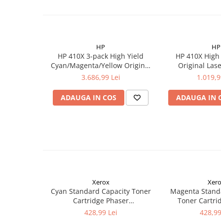
HP
HP
HP 410X 3-pack High Yield
HP 410X High 
Cyan/Magenta/Yellow Original
Original Las
LaserJet Toner Cartridges
Cartridge
3.686,99 Lei
1.019,9
ADAUGA IN COS
ADAUGA IN 
Xerox
Xer
Cyan Standard Capacity Toner
Magenta Stand
Cartridge Phaser
Toner Cartri
6510/WorkCentre 6515
6510/WorkCe
428,99 Lei
428,99