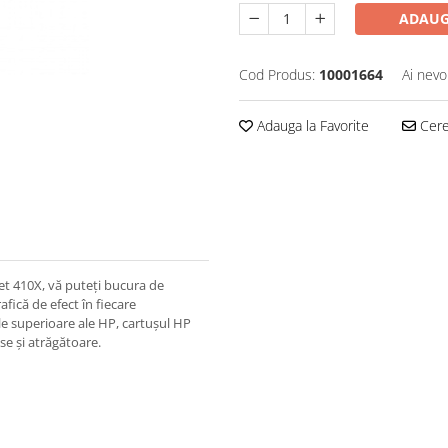
ADAUG
Cod Produs:
10001664
Ai nevo
Adauga la Favorite
Cere 
et 410X, vă puteți bucura de
fică de efect în fiecare
le superioare ale HP, cartușul HP
se și atrăgătoare.