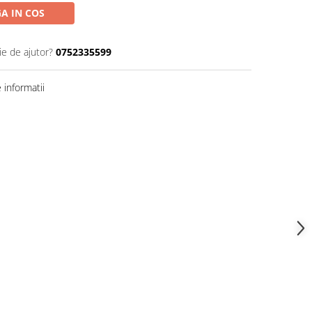
A IN COS
ie de ajutor?
0752335599
informatii