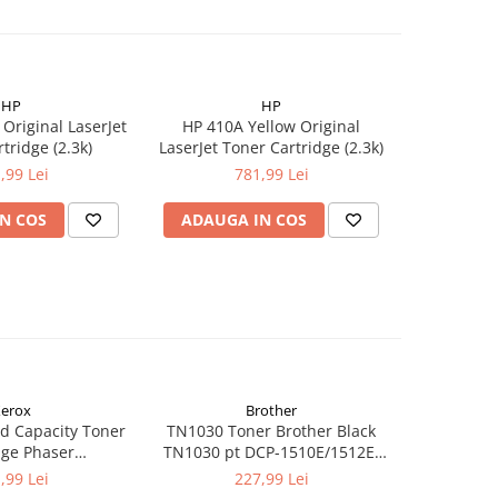
HP
HP
Original LaserJet
HP 410A Yellow Original
HP 410A
tridge (2.3k)
LaserJet Toner Cartridge (2.3k)
LaserJet T
,99 Lei
781,99 Lei
N COS
ADAUGA IN COS
ADAUG
erox
Brother
d Capacity Toner
TN1030 Toner Brother Black
TN1090 T
dge Phaser
TN1030 pt DCP-1510E/1512E,
TN1090 p
kCentre 6515
HL-1110E/1112E ,1K
122
,99 Lei
227,99 Lei