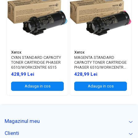
Xerox
Xerox
CYAN STANDARD CAPACITY
MAGENTA STANDARD
TONER CARTRIDGE PHASER
CAPACITY TONER CARTRIDGE
6510/WORKCENTRE 6515
PHASER 6510/WORKCENTRE
6515
428,99 Lei
428,99 Lei
Adauga in cos
Adauga in cos
Magazinul meu
Clienti