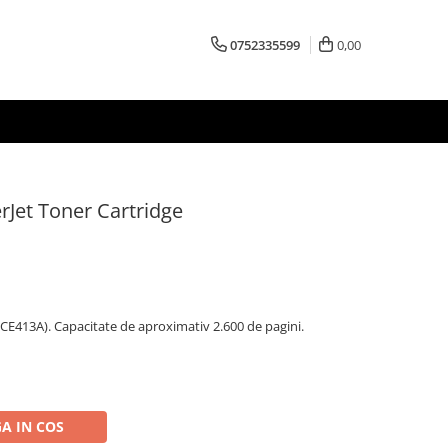
0752335599
0,00
Jet Toner Cartridge
E413A). Capacitate de aproximativ 2.600 de pagini.
A IN COS