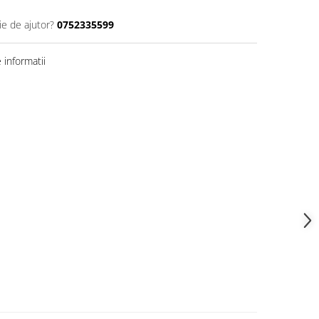
ie de ajutor?
0752335599
informatii