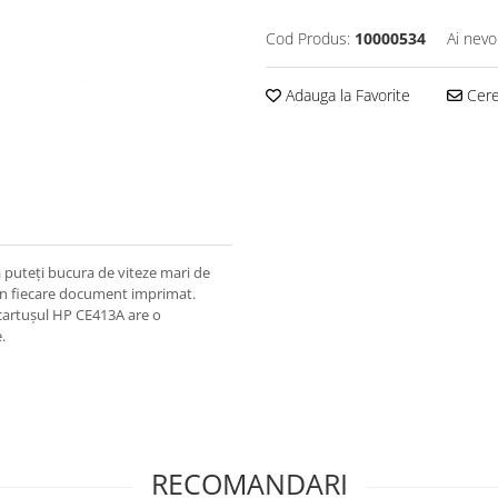
Cod Produs:
10000534
Ai nevo
Adauga la Favorite
Cere 
 puteți bucura de viteze mari de
t în fiecare document imprimat.
, cartușul HP CE413A are o
.
RECOMANDARI