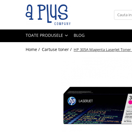
Toate Produsele
Benzi pentru etichete
TOATE PRODUSELE
BLOG
Cartuse de cerneala
Cartuse toner
Home /
Cartuse toner /
HP 305A Magenta LaserJet Toner 
Colectoare toner rezidual
Kit mentenanta
Unitate cilindru (Drum unit)