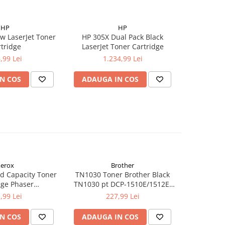
HP
HP
w LaserJet Toner
HP 305X Dual Pack Black
HP 305A CY
tridge
LaserJet Toner Cartridge
Ton
,99 Lei
1.234,99 Lei
2
N COS
ADAUGA IN COS
ADAUG
erox
Brother
d Capacity Toner
TN1030 Toner Brother Black
TN1090 T
dge Phaser
TN1030 pt DCP-1510E/1512E,
TN1090 p
kCentre 6515
HL-1110E/1112E ,1K
122
,99 Lei
227,99 Lei
N COS
ADAUGA IN COS
ADAUG