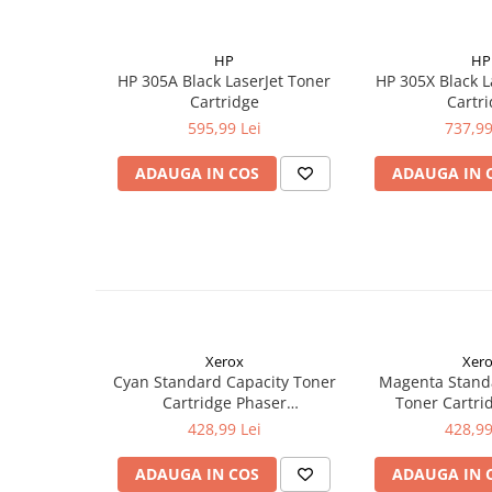
HP
HP
HP 305A Black LaserJet Toner
HP 305X Black L
Cartridge
Cartr
595,99 Lei
737,99
ADAUGA IN COS
ADAUGA IN 
Xerox
Xer
Cyan Standard Capacity Toner
Magenta Stand
Cartridge Phaser
Toner Cartri
6510/WorkCentre 6515
6510/WorkCe
428,99 Lei
428,99
ADAUGA IN COS
ADAUGA IN 