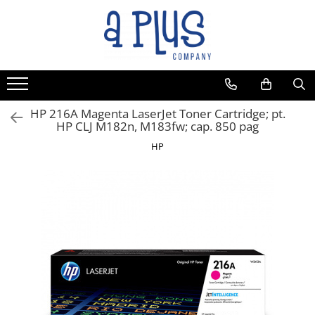
Toate Produsele
Benzi pentru etichete
Cartuse de cerneala
Cartuse toner
HP 216A Magenta LaserJet Toner Cartridge; pt.
HP CLJ M182n, M183fw; cap. 850 pag
Colectoare toner rezidual
HP
Kit mentenanta
Unitate cilindru (Drum unit)