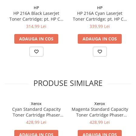
HP
HP
HP 216A Black LaserJet
HP 216A Cyan LaserJet
Toner Cartridge; pt. HP CLJ
Toner Cartridge; pt. HP CLJ
M182n, M183fw; cap. 1050
M182n, M183fw; cap. 850
314,99 Lei
339,99 Lei
pag
pag
ADAUGA IN COS
ADAUGA IN COS
PRODUSE SIMILARE
Xerox
Xerox
Cyan Standard Capacity
Magenta Standard Capacity
Toner Cartridge Phaser
Toner Cartridge Phaser
6510/WorkCentre 6515
6510/WorkCentre 6515
428,99 Lei
428,99 Lei
ADAUGA IN COS
ADAUGA IN COS