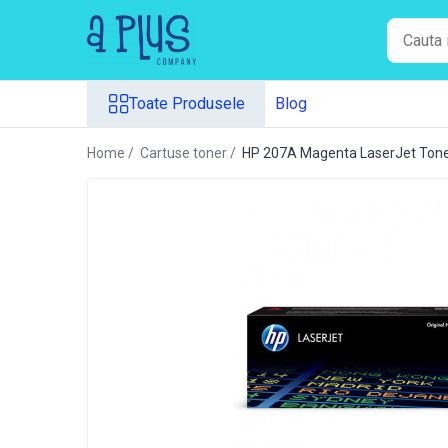
Toate Produsele
Toate Produsele
Blog
Benzi pentru etichete
Cartuse de cerneala
Home /
Cartuse toner /
HP 207A Magenta LaserJet Toner
Cartuse toner
Colectoare toner rezidual
Kit mentenanta
Unitate cilindru (Drum unit)