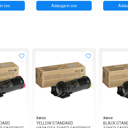
in cos
Adauga in cos
Adaug
Xerox
Xerox
DARD
YELLOW STANDARD
BLACK STAN