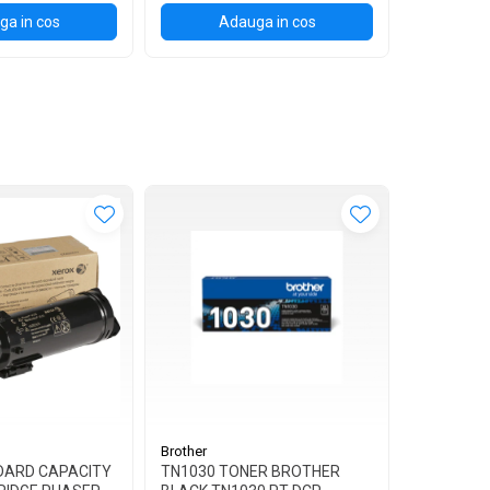
a in cos
Adauga in cos
Ad
Brother
Brother
DARD CAPACITY
TN1030 TONER BROTHER
TN1090 T