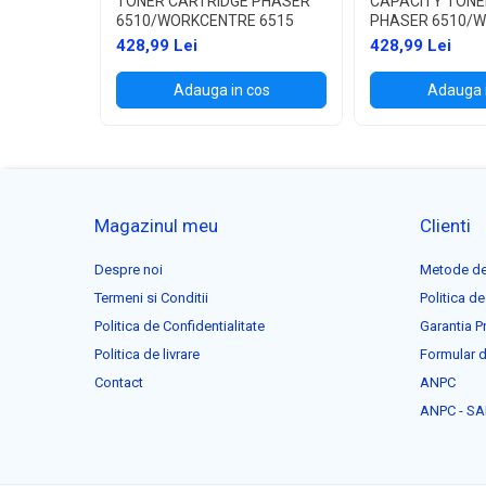
TONER CARTRIDGE PHASER
CAPACITY TONE
6510/WORKCENTRE 6515
PHASER 6510/
6515
428,99 Lei
428,99 Lei
Adauga in cos
Adauga 
Magazinul meu
Clienti
Despre noi
Metode de
Termeni si Conditii
Politica de
Politica de Confidentialitate
Garantia P
Politica de livrare
Formular d
Contact
ANPC
ANPC - SA