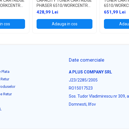
R CARTRIDGE
CAPACITY TONER CARTRIDGE
TONER CART
WORKCENTRE
PHASER 6510/WORKCENTRE
6510/WORKC
6515
428,99 Lei
651,99 Lei
in cos
Adauga in cos
Adaug
Date comerciale
 Plata
A PLUS COMPANY SRL
 Retur
J23/2285/2005
roduselor
RO15017523
e Retur
Sos. Tudor Vladimirescu nr 309, 
Domnesti, Ilfov
L