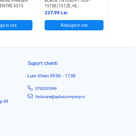
RIDGE PHASER
BLACK TN1030 PT DCP-
BLACK TN
ENTRE 6515
1510E/1512E, HL-
1622W, HL
1110E/1112E ,1K
227,99 Lei
114,99 L
a in cos
Adauga in cos
Ad
Suport clienti
Luni-Vineri 09:00 - 17:00
0752335599
facturare@apluscompany.ro
ap 49