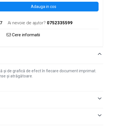
Adauga in cos
7
Ai nevoie de ajutor?
0752335599
Cere informatii
ă și de grafică de efect în fiecare document imprimat.
nse și atrăgătoare.