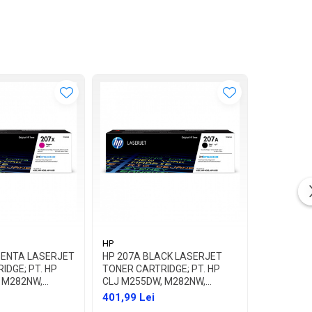
HP
HP
GENTA LASERJET
HP 207A BLACK LASERJET
HP 207A 
IDGE; PT. HP
TONER CARTRIDGE; PT. HP
TONER CAR
 M282NW,
CLJ M255DW, M282NW,
CLJ M255
, CAP. 2450 PAG
M283FDN/FDW, CAP. 1350 PAG
M283FDN/
401,99 Lei
476,99 L