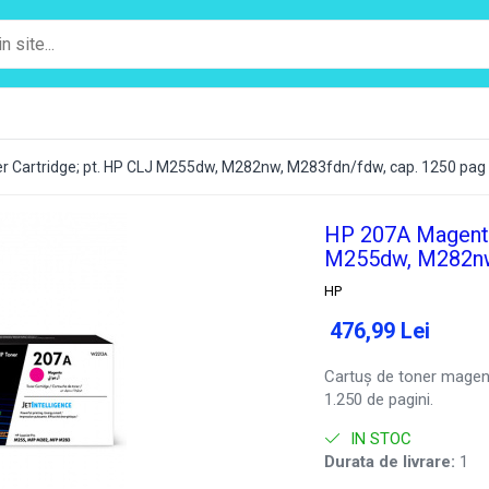
 Cartridge; pt. HP CLJ M255dw, M282nw, M283fdn/fdw, cap. 1250 pag
HP 207A Magenta
M255dw, M282nw,
HP
476,99 Lei
Cartuș de toner magen
1.250 de pagini.
IN STOC
Durata de livrare:
1