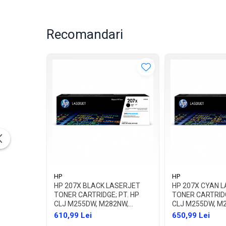
Recomandari
HP
HP
HP 207X BLACK LASERJET
HP 207X CYAN 
TONER CARTRIDGE; PT. HP
TONER CARTRIDG
CLJ M255DW, M282NW,
CLJ M255DW, M
M283FDN/FDW, CAP. 3150 PAG
M283FDN/FDW, C
610,99 Lei
650,99 Lei