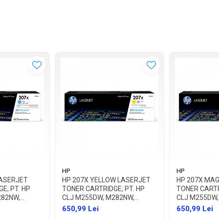
HP
HP
LASERJET
HP 207X YELLOW LASERJET
HP 207X MA
E; PT. HP
TONER CARTRIDGE; PT. HP
TONER CARTR
282NW,
CLJ M255DW, M282NW,
CLJ M255DW,
AP. 2450 PAG
M283FDN/FDW, CAP. 2450 PAG
M283FDN/FDW
650,99 Lei
650,99 Lei