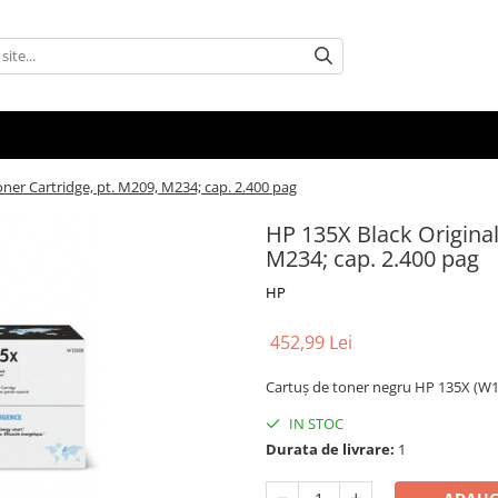
oner Cartridge, pt. M209, M234; cap. 2.400 pag
HP 135X Black Original
M234; cap. 2.400 pag
HP
452,99 Lei
Cartuș de toner negru HP 135X (W13
IN STOC
Durata de livrare:
1