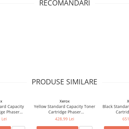
RECOMANDARI
PRODUSE SIMILARE
ox
Xerox
X
ard Capacity
Yellow Standard Capacity Toner
Black Standar
dge Phaser
Cartridge Phaser
Cartri
ntre 6515
6510/WorkCentre 6515
6510/Wor
 Lei
428,99 Lei
651