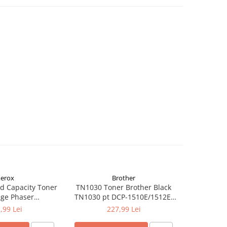
erox
Brother
d Capacity Toner
TN1030 Toner Brother Black
TN1090 T
dge Phaser
TN1030 pt DCP-1510E/1512E,
TN1090 p
kCentre 6515
HL-1110E/1112E ,1K
122
,99 Lei
227,99 Lei