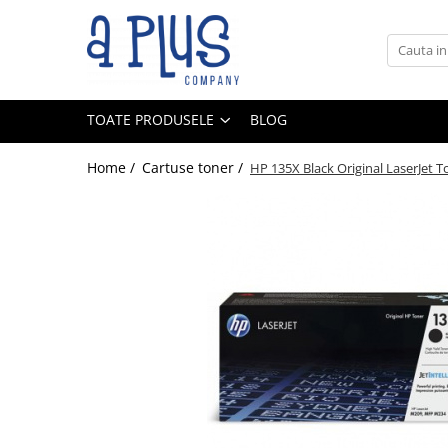
Toate Produsele
Benzi pentru etichete
TOATE PRODUSELE
BLOG
Cartuse de cerneala
Cartuse toner
Home /
Cartuse toner /
HP 135X Black Original LaserJet T
Colectoare toner rezidual
Kit mentenanta
Unitate cilindru (Drum unit)