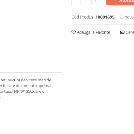
ADAUG
Cod Produs:
10001695
Ai nevo
Adauga la Favorite
Cere 
uteți bucura de viteze mari de
t în fiecare document imprimat.
, cartușul HP W1350X are o
.