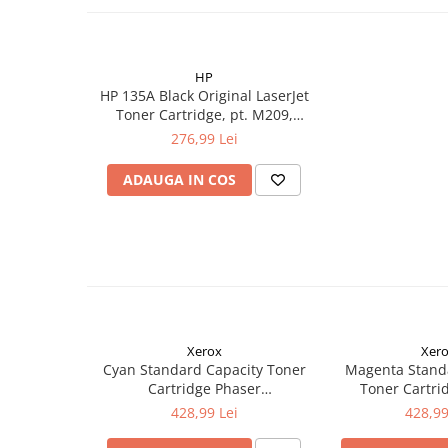
HP
HP 135A Black Original LaserJet
Toner Cartridge, pt. M209,
M234; cap. 1.100 pag
276,99 Lei
ADAUGA IN COS
Xerox
Xer
Cyan Standard Capacity Toner
Magenta Stand
Cartridge Phaser
Toner Cartri
6510/WorkCentre 6515
6510/WorkCe
428,99 Lei
428,99