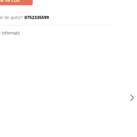
A IN COS
ie de ajutor?
0752335599
informatii