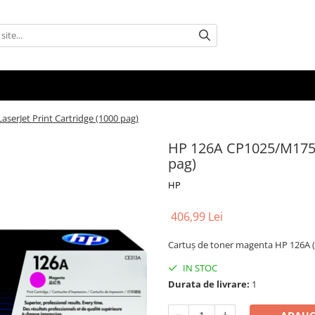
erJet Print Cartridge (1000 pag)
HP 126A CP1025/M175 M
pag)
HP
406,99 Lei
Cartuș de toner magenta HP 126A (C
IN STOC
Durata de livrare:
1