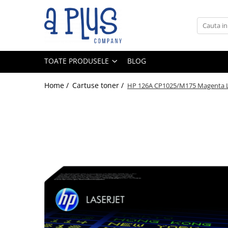
Toate Produsele
Benzi pentru etichete
TOATE PRODUSELE
BLOG
Cartuse de cerneala
Cartuse toner
Home /
Cartuse toner /
HP 126A CP1025/M175 Magenta Las
Colectoare toner rezidual
Kit mentenanta
Unitate cilindru (Drum unit)