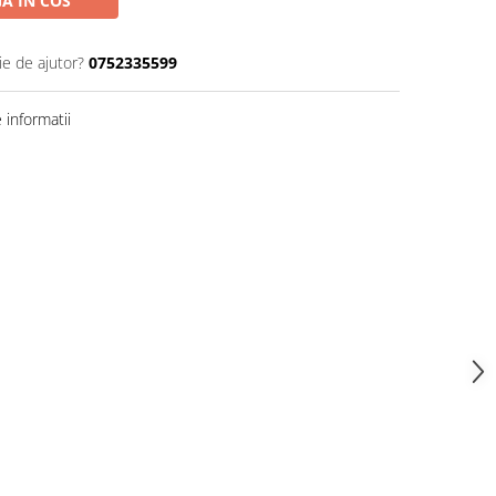
A IN COS
ie de ajutor?
0752335599
informatii