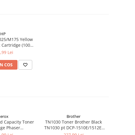
HP
025/M175 Yellow
t Cartridge (1000
pag)
,99 Lei
N COS
erox
Brother
d Capacity Toner
TN1030 Toner Brother Black
TN1090 T
dge Phaser
TN1030 pt DCP-1510E/1512E,
TN1090 p
kCentre 6515
HL-1110E/1112E ,1K
122
,99 Lei
227,99 Lei