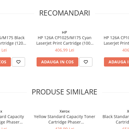
RECOMANDARI
HP
5/M175 Black
HP 126A CP1025/M175 Cyan
HP 126A CP1
artridge (1200
LaserJet Print Cartridge (1000
LaserJet Prin
)
pag)
 Lei
406,99 Lei
406
COS
ADAUGA IN COS
ADAUGA I
PRODUSE SIMILARE
ox
Xerox
X
ard Capacity
Yellow Standard Capacity Toner
Black Standar
dge Phaser
Cartridge Phaser
Cartri
ntre 6515
6510/WorkCentre 6515
6510/Wor
 Lei
428,99 Lei
651