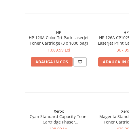
HP
HP
HP 126A Color Tri-Pack LaserJet
HP 126A CP102
Toner Cartridge (3 x 1000 pag)
LaserJet Print C
pag
1.089,99 Lei
367,99
ADAUGA IN COS
ADAUGA IN 
Xerox
Xer
Cyan Standard Capacity Toner
Magenta Stand
Cartridge Phaser
Toner Cartri
6510/WorkCentre 6515
6510/WorkCe
428,99 Lei
428,99