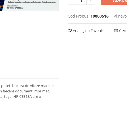
ADAUG
Cod Produs:
10000516
Ai nevo
Adauga la Favorite
Cere 
 puteți bucura de viteze mari de
t în fiecare document imprimat.
, cartușul HP CE313A are o
.