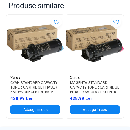
Produse similare
Xerox
Xerox
CYAN STANDARD CAPACITY
MAGENTA STANDARD
TONER CARTRIDGE PHASER
CAPACITY TONER CARTRIDGE
6510/WORKCENTRE 6515
PHASER 6510/WORKCENTRE
6515
428,99 Lei
428,99 Lei
Adauga in cos
Adauga in cos