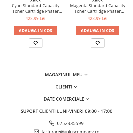
Xerox
Xerox
Cyan Standard Capacity
Magenta Standard Capacity
Toner Cartridge Phaser
Toner Cartridge Phaser
6510/WorkCentre 6515
6510/WorkCentre 6515
428,99 Lei
428,99 Lei
ADAUGA IN COS
ADAUGA IN COS
MAGAZINUL MEU
CLIENTI
DATE COMERCIALE
SUPORT CLIENTI
LUNI-VINERI 09:00 - 17:00
0752335599
facturare@apluscompany.ro