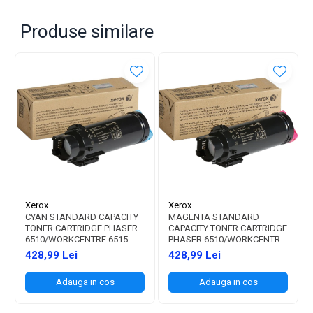
Produse similare
Xerox
Xerox
CYAN STANDARD CAPACITY
MAGENTA STANDARD
TONER CARTRIDGE PHASER
CAPACITY TONER CARTRIDGE
6510/WORKCENTRE 6515
PHASER 6510/WORKCENTRE
6515
428,99 Lei
428,99 Lei
Adauga in cos
Adauga in cos