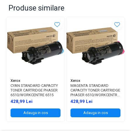
Produse similare
Xerox
Xerox
CYAN STANDARD CAPACITY
MAGENTA STANDARD
TONER CARTRIDGE PHASER
CAPACITY TONER CARTRIDGE
6510/WORKCENTRE 6515
PHASER 6510/WORKCENTRE
6515
428,99 Lei
428,99 Lei
Adauga in cos
Adauga in cos